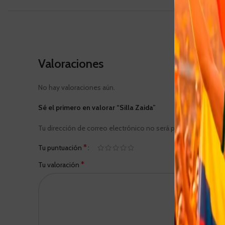
Valoraciones
No hay valoraciones aún.
Sé el primero en valorar “Silla Zaida”
Tu dirección de correo electrónico no será publicada.
Los ca
*
Tu puntuación
*
Tu valoración