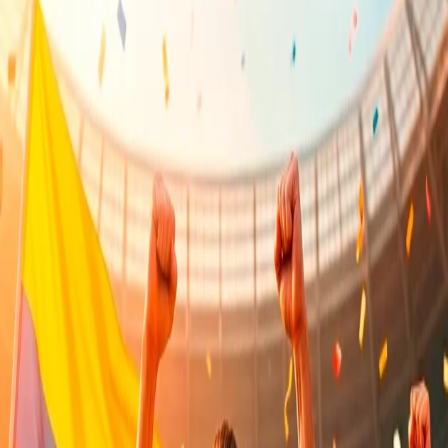
Arturito 3 Gavetas F/Mela
Butaca Auditorium Ejecutiva
(Sevilla)
c/b LS-8741
Tandenes y Butacas
Mobiliario Oficina
,
Tandenes
$
140,90
y Butacas
$
269,01
INCLUIDO IMP
Butaca Tentación Triple
Caja Registradora