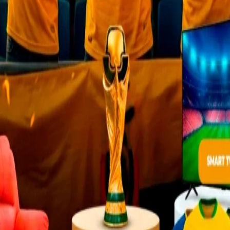
Mobiliario Oficina
Almacenaje y Organización
,
Mob
$
148,92
Oficina
INCLUIDO IMP
: Ancho 75 cm. – Alto 45 cm. –
$
286,65
INCLUIDO IMP
MEDIDAS: Ancho 47,5 cm. – Alto 
Fondo 60 cm.
Fondo 60 cm.
recientes
Servicio al Cliente
Contactos
nolvidable: Mejores proveedores
 y sillas en Quito
Garantías
 Mesas: Mobiliario médico para
Formas de Pago
es reconfortantes
Cuidado del Producto
de Oficina ideales: Crea espacios
jo inspiradores
Términos de uso y privacidad