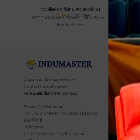
Mobiliario Oficina
,
Archivadores
$
133,14
INCLUIDO IMP
MEDIDAS: Ancho 90 cm. – Alto 45 cm. –
MEDIDAS
Fondo 45 cm.
Entradas 
Evento i
¿Alguna duda o sugerencia?
de mesas
Contáctanos al correo:
ventas@indumaster.com.ec
Sillas y
ambient
Matriz 📌#Montecristi
Muebles 
Km. 5/2 Vía Manta - Montecristi Frente
de traba
a La Fabril
📌#Manta
Calle 15 entre av. 10 y 11, esquina.