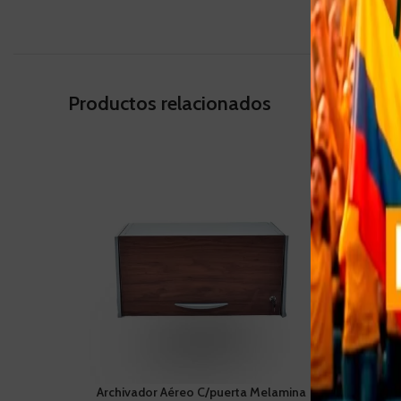
Productos relacionados
Archivador Aéreo C/puerta Melamina
Archiv