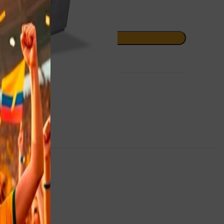
AÑADIR AL CARRITO
itos
o Oficina
Y