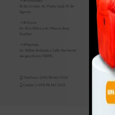
📌#Portoviejo
18 de Octube, Av. Pedro Gual, 10 de
Agosto
📌#Chone
Av. Eloy Alfaro y Av. Marcos Aray
Dueñas
📌#Machala
Av. Walter Andrade y Calle 4ta frente
ala gasolinera TERPEL
Telefono: (593) 98 462 5023
Celular: (+593) 98 462 5023