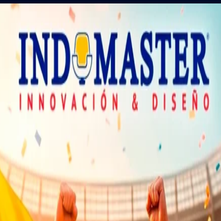
NORMAS ISO
PROYECTOS
CONTÁCTANOS
Inicio
Mobiliario Oficina
Archivad
Credenza de Melamina de 3 Divisione
Credenza de Me
verticales con 
$
305,90
INCLUIDO IMP