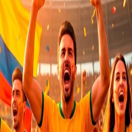
comparar
agregar a favor
SKU:
PTAR000046
Categorías:
Archivadores
,
Mobiliari
Save
Compartir:
DESCRIPCIÓN
VALORACIONES (0)
SHIPPING & DELIVER