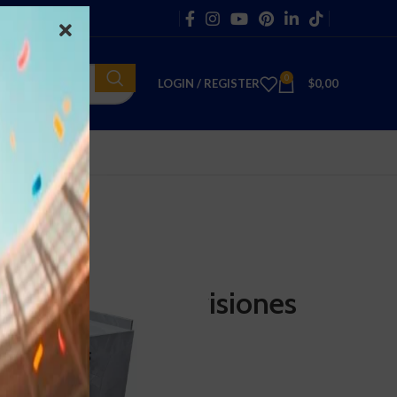
0
LOGIN / REGISTER
$
0,00
ores
s verticales con 2 Puerta
lamina de 3 Divisiones
2 Puerta