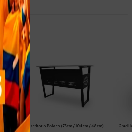
ta
Escritorio Polaco (75cm / 104cm / 48cm)
Gradill