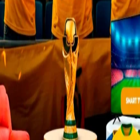
iario Oficina
,
Escritorios
,
Linea
Mobiliario Oficina
,
Escritorios
Medica
Medica
$
312,23
$
174,90
INCLUIDO IMP
INCLUIDO IMP
s: / Alto: 75 cm / Ancho: 120 cm
Ancho 120 cm. – Alto 75 cm. – 
/ Profundidad: 60 cm /
cm.
recientes
Servicio al Cliente
Contactos
nolvidable: Mejores proveedores
 y sillas en Quito
Garantías
 Mesas: Mobiliario médico para
Formas de Pago
es reconfortantes
Cuidado del Producto
de Oficina ideales: Crea espacios
jo inspiradores
Términos de uso y privacidad