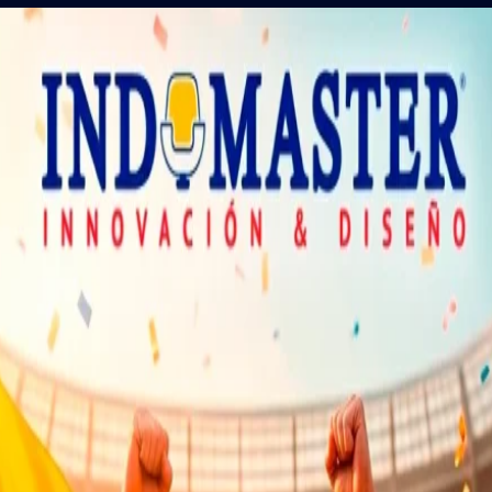
NORMAS ISO
PROYECTOS
CONTÁCTANOS
Inicio
Linea Medica
Chaise Longu
Chaise Longue 
$
174,78
INCLUIDO IMP