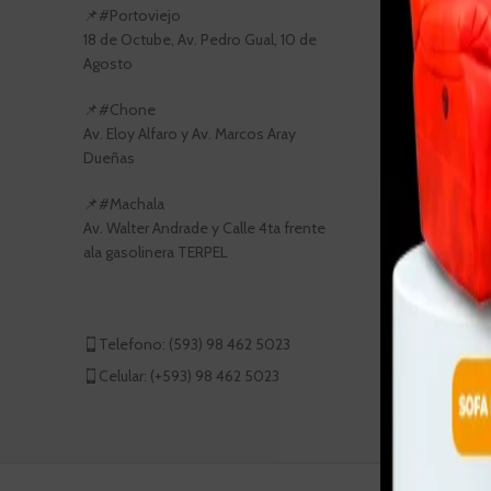
📌#Portoviejo
18 de Octube, Av. Pedro Gual, 10 de
Agosto
📌#Chone
Av. Eloy Alfaro y Av. Marcos Aray
Dueñas
📌#Machala
Av. Walter Andrade y Calle 4ta frente
ala gasolinera TERPEL
Telefono: (593) 98 462 5023
Celular: (+593) 98 462 5023