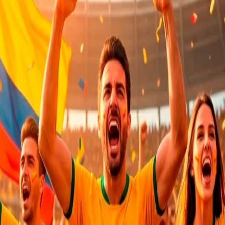
comparar
agregar a favor
SKU:
PTCH000008
Categoría:
Linea Medica
Save
Compartir:
DESCRIPCIÓN
VALORACIONES (0)
SHIPPING & DELIVER