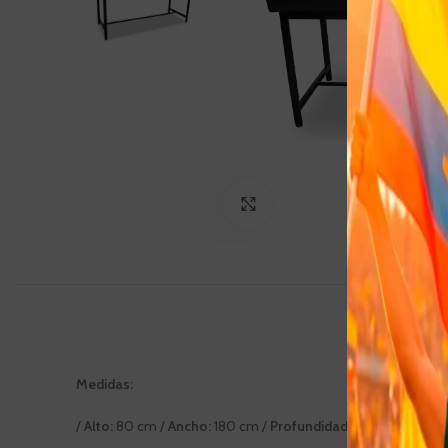
Click to enlarge
Medidas:
/
Alto:
80 cm /
Ancho:
180 cm /
Profundidad:
60 cm/