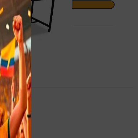
AÑADIR AL CARRITO
itos
Y