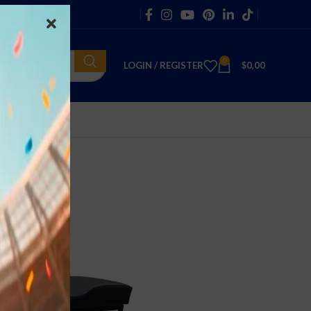
0
LOGIN / REGISTER
$
0,00
e Relax (normal)
Relax (normal)