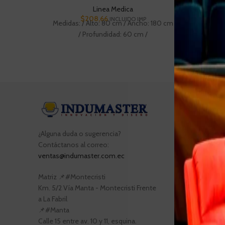
Linea Medica
Mobil
$
208,66
INCLUIDO IMP
Medidas: / Alto: 80 cm / Ancho: 180 cm
Medida
/ Profundidad: 60 cm /
Entradas 
Evento i
¿Alguna duda o sugerencia?
de mesas
Contáctanos al correo:
ventas@indumaster.com.ec
Sillas y
ambient
Matriz 📌#Montecristi
Muebles 
Km. 5/2 Vía Manta - Montecristi Frente
de traba
a La Fabril
📌#Manta
Calle 15 entre av. 10 y 11, esquina.